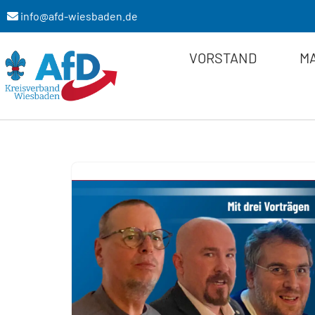
info@afd-wiesbaden.de
Zum
VORSTAND
M
Inhalt
springen